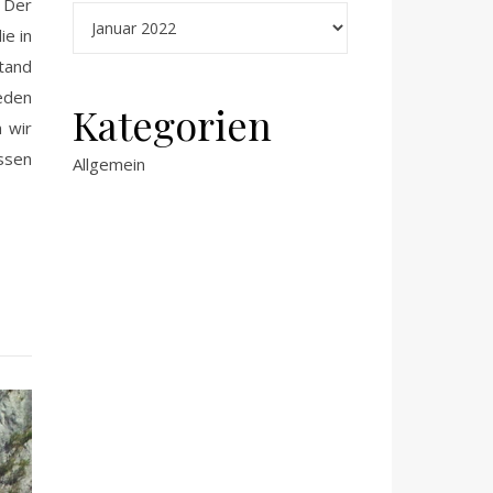
 Der
ie in
tand
eden
Kategorien
 wir
assen
Allgemein