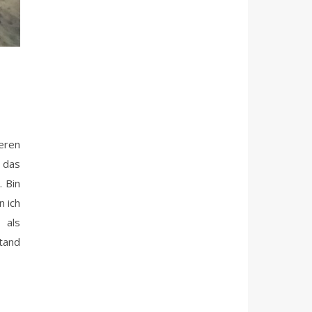
 das
. Bin
n ich
 als
stand