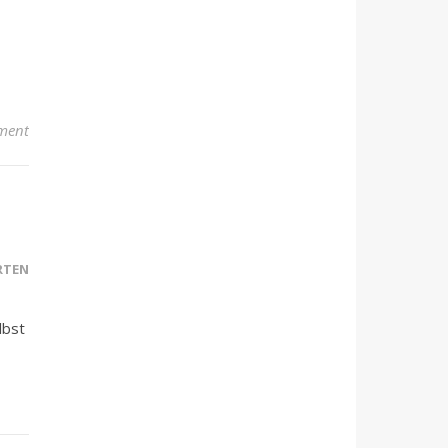
ment
RTEN
lbst