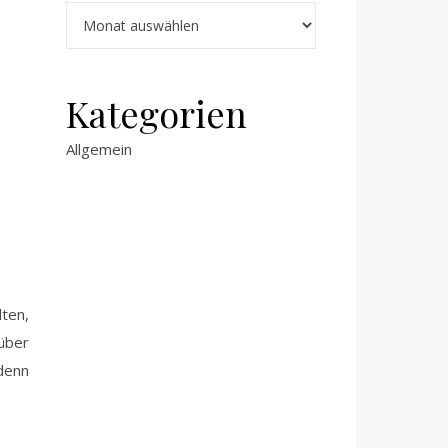
Kategorien
Allgemein
lten,
über
denn